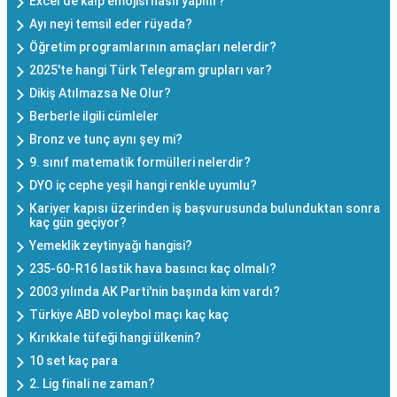
Excel'de kalp emojisi nasıl yapılır?
Ayı neyi temsil eder rüyada?
Öğretim programlarının amaçları nelerdir?
2025'te hangi Türk Telegram grupları var?
Dikiş Atılmazsa Ne Olur?
Berberle ilgili cümleler
Bronz ve tunç aynı şey mi?
9. sınıf matematik formülleri nelerdir?
DYO iç cephe yeşil hangi renkle uyumlu?
Kariyer kapısı üzerinden iş başvurusunda bulunduktan sonra
kaç gün geçiyor?
Yemeklik zeytinyağı hangisi?
235-60-R16 lastik hava basıncı kaç olmalı?
2003 yılında AK Parti'nin başında kim vardı?
Türkiye ABD voleybol maçı kaç kaç
Kırıkkale tüfeği hangi ülkenin?
10 set kaç para
2. Lig finali ne zaman?