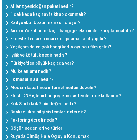
Allianz yenidoğan paketi nedir?
1 dakikada kaç sayfa kitap okunmalı?
Radyoaktif bozunma nasıl oluşur?
Airdrop'u kullanmak için hangi gereksinimler karşılanmalıdır?
E-devletten arsa imarı sorgulama nasıl yapılır?
Yeşilçam'da en çok hangi kadın oyuncu film çekti?
Iyilik ve kötülük nedir hadis?
Türkiye'den büyük kaç ada var?
Mülke anlamı nedir?
Ilk masalın adı nedir?
Modem kapatınca internet neden düzelir?
Flush DNS işlemi hangi işletim sistemlerinde kullanılır?
Kök 8 artı kök 2'nin değeri nedir?
Bankacılıkta bilgi sistemleri nelerdir?
Faktoring ücreti nedir?
Göçün nedenleri ve türleri
Rüyada Ölmüş Hala Oğluyla Konuşmak