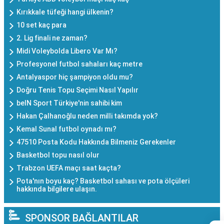
Kırıkkale tüfeği hangi ülkenin?
10 set kaç para
2. Lig finali ne zaman?
Midi Voleybolda Libero Var Mı?
Profesyonel futbol sahaları kaç metre
Antalyaspor hiç şampiyon oldu mu?
Doğru Tenis Topu Seçimi Nasıl Yapılır
beIN Sport Türkiye'nin sahibi kim
Hakan Çalhanoğlu neden milli takımda yok?
Kemal Sunal futbol oynadı mı?
47510 Posta Kodu Hakkında Bilmeniz Gerekenler
Basketbol topu nasıl olur
Trabzon UEFA maçı saat kaçta?
Pota'nın boyu kaç? Basketbol sahası ve pota ölçüleri
hakkında bilgilere ulaşın.
SPONSOR BAĞLANTILAR