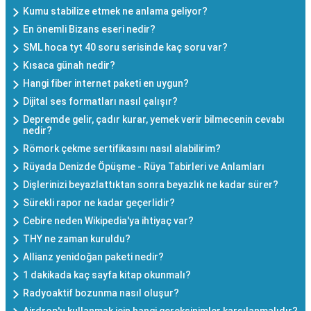
Kumu stabilize etmek ne anlama geliyor?
En önemli Bizans eseri nedir?
SML hoca tyt 40 soru serisinde kaç soru var?
Kısaca günah nedir?
Hangi fiber internet paketi en uygun?
Dijital ses formatları nasıl çalışır?
Depremde gelir, çadır kurar, yemek verir bilmecenin cevabı
nedir?
Römork çekme sertifikasını nasıl alabilirim?
Rüyada Denizde Öpüşme - Rüya Tabirleri ve Anlamları
Dişlerinizi beyazlattıktan sonra beyazlık ne kadar sürer?
Sürekli rapor ne kadar geçerlidir?
Cebire neden Wikipedia'ya ihtiyaç var?
THY ne zaman kuruldu?
Allianz yenidoğan paketi nedir?
1 dakikada kaç sayfa kitap okunmalı?
Radyoaktif bozunma nasıl oluşur?
Airdrop'u kullanmak için hangi gereksinimler karşılanmalıdır?