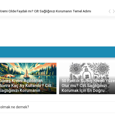
‹
remi Cilde Faydalı mı? Cilt Sağlığınızı Korumanın Temel Adımı
Güneş Kremi Açıldıktan
50 Faktör Güneş Kremi Yüze
Sonra Kaç Ay Kullanılır? Cilt
Olur mu? Cilt Sağlığınızı
Sağlığınızı Korumanın ..
Korumak İçin En Doğru ..
a olmak ne demek?