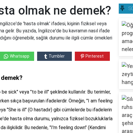
hasta olmak ne demek?
S
ilizce'de 'hasta olmak' ifadesi, kişinin fiziksel veya
ına gelir. Bu yazıda, İngilizce'de bu kavramın nasıl ifade
ldığını öğrenebilir, sağlık durumu ile ilgili cümle örnekleri
Whatsapp
Tumbler
Pinterest
e demek?
be sick" veya "to be ill" şeklinde kullanılır. Bu terimler,
erken sıkça başvurulan ifadelerdir. Örneğin, "I am feeling
a "She is ill" (O hastadır) gibi cümlelerde bu ifadelerin
lizce'de hasta olma durumu, yalnızca fiziksel bozukluklarla
a ilişkilidir. Bu nedenle, "I'm feeling down" (Kendimi