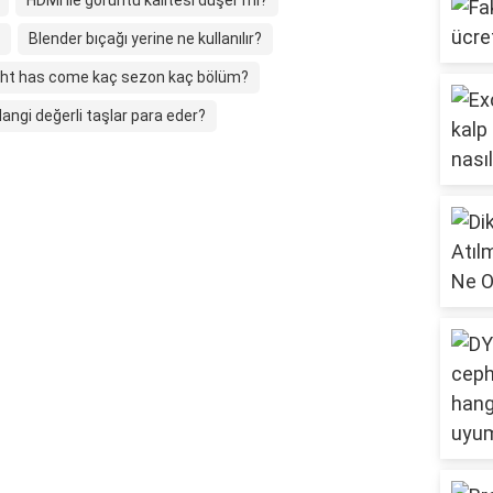
HDMI ile görüntü kalitesi düşer mi?
Blender bıçağı yerine ne kullanılır?
ght has come kaç sezon kaç bölüm?
angi değerli taşlar para eder?