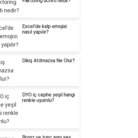
Faktoring ücreti nedir?
Excel'de kalp emojisi
nasıl yapılır?
Dikiş Atılmazsa Ne Olur?
DYO iç cephe yeşil hangi
renkle uyumlu?
Bronz ve tunç aynı şey