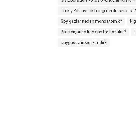
My Liberation Notes oyuncuları kimler?
Türkiye'de avcılık hangi illerde serbest?
Soy gazlar neden monoatomik?
Ni
Balık dışarıda kaç saatte bozulur?
H
Duygusuz insan kimdir?