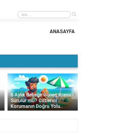
›
Güneş Kremi Buzdolabına Konur mu? Cilt Sağlığınızı Korumak İçin Doğru 
Yöntemleri..
ANASAYFA
›
6 Aylık Bebeğe Güneş Kremi
Güneş Kremi Altına Ne
Sürülür mü? Ciltlerini
Sürülür? Cilt Bakımınd
Korumanın Doğru Yolu..
Doğru Bilgiler