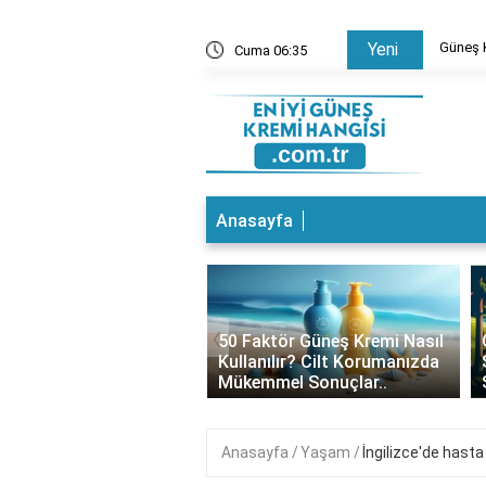
 Ne Sürülür? Cilt Bakımında Doğru Bilgiler
Güneş K
Yeni
Cuma 06:35
Anasayfa
‹
 Kremi Altına Baz
50 Faktör Güneş Kremi Nasıl
ür mü? Cilt Bakımında
Kullanılır? Cilt Korumanızda
 Tercihler
Mükemmel Sonuçlar..
Anasayfa
Yaşam
İngilizce'de hast