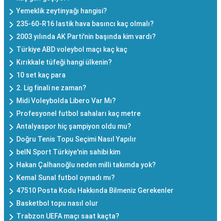
Yemeklik zeytinyağı hangisi?
235-60-R16 lastik hava basıncı kaç olmalı?
2003 yılında AK Parti'nin başında kim vardı?
Türkiye ABD voleybol maçı kaç kaç
Kırıkkale tüfeği hangi ülkenin?
10 set kaç para
2. Lig finali ne zaman?
Midi Voleybolda Libero Var Mı?
Profesyonel futbol sahaları kaç metre
Antalyaspor hiç şampiyon oldu mu?
Doğru Tenis Topu Seçimi Nasıl Yapılır
beIN Sport Türkiye'nin sahibi kim
Hakan Çalhanoğlu neden milli takımda yok?
Kemal Sunal futbol oynadı mı?
47510 Posta Kodu Hakkında Bilmeniz Gerekenler
Basketbol topu nasıl olur
Trabzon UEFA maçı saat kaçta?