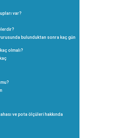
upları var?
elerdir?
aşvurusunda bulunduktan sonra kaç gün
 kaç olmalı?
 kaç
u mu?
im
ahası ve pota ölçüleri hakkında