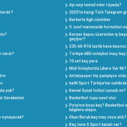
Ayı neyi temsil eder rüyada?
lerdir?
2025'te hangi Türk Telegram gr
Berberle ilgili cümleler
9. sınıf matematik formülleri n
mlu?
Kariyer kapısı üzerinden iş b
geçiyor?
235-60-R16 lastik hava basıncı
m vardı?
Türkiye ABD voleybol maçı kaç
10 set kaç para
Midi Voleybolda Libero Var Mı?
tre
Antalyaspor hiç şampiyon old
ır
beIN Sport Türkiye'nin sahibi k
mda yok?
Kemal Sunal futbol oynadı mı?
iz Gerekenler
Basketbol topu nasıl olur
Pota'nın boyu kaç? Basketbol s
bilgilere ulaşın.
e oynayacak?
Okan Buruk kaç maç ceza aldı?
Kaç tane S Sport kanalı var?