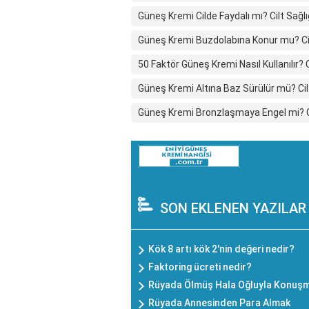
Güneş Kremi Cilde Faydalı mı? Cilt Sağ
Güneş Kremi Buzdolabına Konur mu? Cil
50 Faktör Güneş Kremi Nasıl Kullanılı
Güneş Kremi Altına Baz Sürülür mü? Cil
Güneş Kremi Bronzlaşmaya Engel mi? Cil
SON EKLENEN YAZILAR
Kök 8 artı kök 2'nin değeri nedir?
Faktoring ücreti nedir?
Rüyada Ölmüş Hala Oğluyla Konuş
Rüyada Annesinden Para Almak