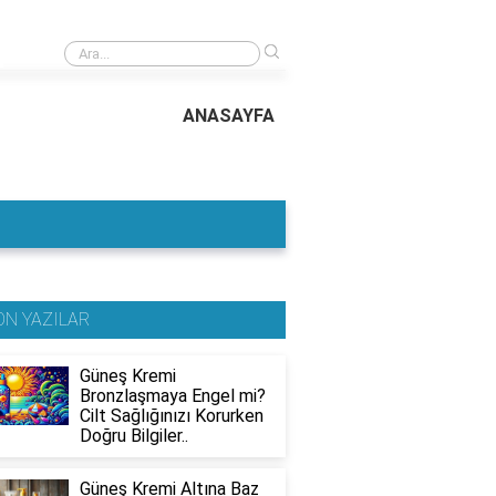
›
Güneş Kremi Buzdolabına Konur mu? Cilt Sağlığınızı Korumak İçin Doğru 
Yöntemleri..
ANASAYFA
ON YAZILAR
Güneş Kremi
Bronzlaşmaya Engel mi?
Cilt Sağlığınızı Korurken
Doğru Bilgiler..
Güneş Kremi Altına Baz