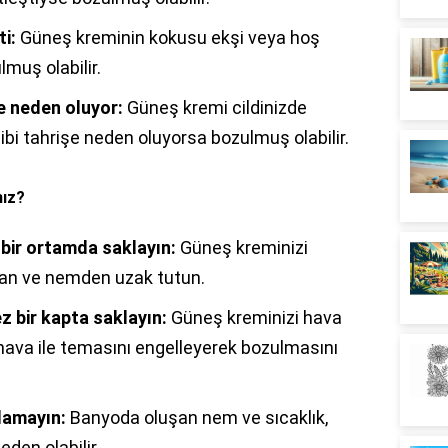
i:
Güneş kreminin kokusu ekşi veya hoş
muş olabilir.
e neden oluyor:
Güneş kremi cildinizde
gibi tahrişe neden oluyorsa bozulmuş olabilir.
nız?
 bir ortamda saklayın:
Güneş kreminizi
dan ve nemden uzak tutun.
 bir kapta saklayın:
Güneş kreminizi hava
hava ile temasını engelleyerek bozulmasını
lamayın:
Banyoda oluşan nem ve sıcaklık,
den olabilir.