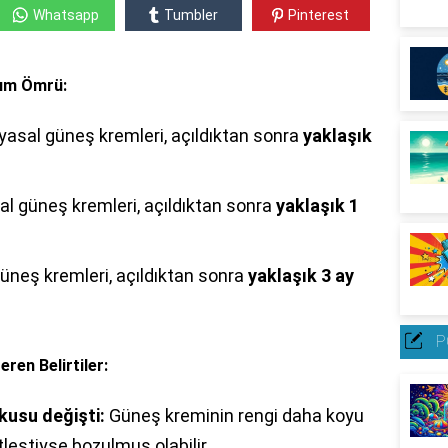
Whatsapp
Tumbler
Pinterest
nım Ömrü:
asal güneş kremleri, açıldıktan sonra
yaklaşık
l güneş kremleri, açıldıktan sonra
yaklaşık 1
üneş kremleri, açıldıktan sonra
yaklaşık 3 ay
P
en Belirtiler:
kusu değişti:
Güneş kreminin rengi daha koyu
leştiyse bozulmuş olabilir.