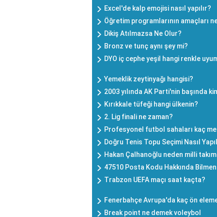
Excel'de kalp emojisi nasıl yapılır?
Öğretim programlarının amaçları ne
Dikiş Atılmazsa Ne Olur?
Bronz ve tunç aynı şey mi?
DYO iç cephe yeşil hangi renkle uyu
Yemeklik zeytinyağı hangisi?
2003 yılında AK Parti'nin başında ki
Kırıkkale tüfeği hangi ülkenin?
2. Lig finali ne zaman?
Profesyonel futbol sahaları kaç me
Doğru Tenis Topu Seçimi Nasıl Yapıl
Hakan Çalhanoğlu neden milli takı
47510 Posta Kodu Hakkında Bilmen
Trabzon UEFA maçı saat kaçta?
Fenerbahçe Avrupa'da kaç ön elem
Break point ne demek voleybol