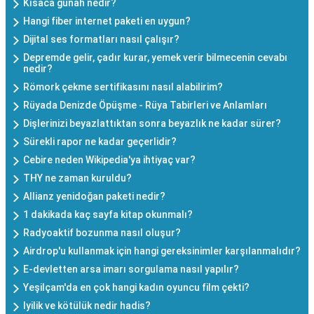
Kısaca günah nedir?
Hangi fiber internet paketi en uygun?
Dijital ses formatları nasıl çalışır?
Depremde gelir, çadır kurar, yemek verir bilmecenin cevabı
nedir?
Römork çekme sertifikasını nasıl alabilirim?
Rüyada Denizde Öpüşme - Rüya Tabirleri ve Anlamları
Dişlerinizi beyazlattıktan sonra beyazlık ne kadar sürer?
Sürekli rapor ne kadar geçerlidir?
Cebire neden Wikipedia'ya ihtiyaç var?
THY ne zaman kuruldu?
Allianz yenidoğan paketi nedir?
1 dakikada kaç sayfa kitap okunmalı?
Radyoaktif bozunma nasıl oluşur?
Airdrop'u kullanmak için hangi gereksinimler karşılanmalıdır?
E-devletten arsa imarı sorgulama nasıl yapılır?
Yeşilçam'da en çok hangi kadın oyuncu film çekti?
Iyilik ve kötülük nedir hadis?