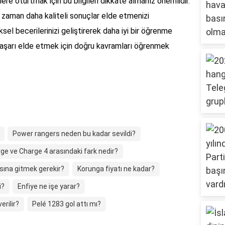
re oturtmak için bu bilgileri dikkate almanız önemlidir.
 zaman daha kaliteli sonuçlar elde etmenizi
sel becerilerinizi geliştirerek daha iyi bir öğrenme
 başarı elde etmek için doğru kavramları öğrenmek
Power rangers neden bu kadar sevildi?
ge ve Charge 4 arasındaki fark nedir?
sına gitmek gerekir?
Korunga fiyatı ne kadar?
i?
Enfiye ne işe yarar?
erilir?
Pelé 1283 gol attı mı?