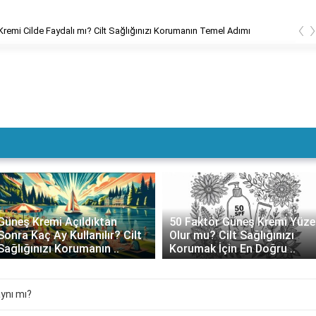
‹
remi Cilde Faydalı mı? Cilt Sağlığınızı Korumanın Temel Adımı
Güneş Kremi Açıldıktan
50 Faktör Güneş Kremi Yüze
Sonra Kaç Ay Kullanılır? Cilt
Olur mu? Cilt Sağlığınızı
Sağlığınızı Korumanın ..
Korumak İçin En Doğru ..
ynı mı?