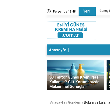
 Ne Sürülür? Cilt Bakımında Doğru Bilgiler
Güneş K
Yeni
Perşembe 13:48
Anasayfa
‹
 Kremi Altına Baz
50 Faktör Güneş Kremi Nasıl
ür mü? Cilt Bakımında
Kullanılır? Cilt Korumanızda
 Tercihler
Mükemmel Sonuçlar..
Anasayfa
Gündem
Bölüm ve kalan a