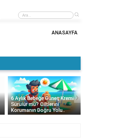
›
Güneş Kremi Buzdolabına Konur mu? Cilt Sağlığınızı Korumak İçin Doğru 
Yöntemleri..
ANASAYFA
›
6 Aylık Bebeğe Güneş Kremi
Güneş Kremi Altına Ne
Sürülür mü? Ciltlerini
Sürülür? Cilt Bakımınd
Korumanın Doğru Yolu..
Doğru Bilgiler