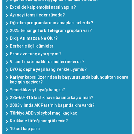
Excel'de kalp emojisi nasıl yapılır?
Ayı neyi temsil eder rüyada?
Öğretim programlarının amaçları nelerdir?
2025'te hangi Türk Telegram grupları var?
Dikiş Atılmazsa Ne Olur?
Berberle ilgili cümleler
Bronz ve tunç aynı şey mi?
9. sınıf matematik formülleri nelerdir?
DYO iç cephe yeşil hangi renkle uyumlu?
Kariyer kapısı üzerinden iş başvurusunda bulunduktan sonra
kaç gün geçiyor?
Yemeklik zeytinyağı hangisi?
235-60-R16 lastik hava basıncı kaç olmalı?
2003 yılında AK Parti'nin başında kim vardı?
Türkiye ABD voleybol maçı kaç kaç
Kırıkkale tüfeği hangi ülkenin?
10 set kaç para