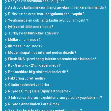
Radyoaktif bozunma nasıl oluşur?
Airdrop'u kullanmak için hangi gereksinimler karşılanmalıdır?
E-devletten arsa imarı sorgulama nasıl yapılır?
Yeşilçam'da en çok hangi kadın oyuncu film çekti?
Iyilik ve kötülük nedir hadis?
Türkiye'den büyük kaç ada var?
Mülke anlamı nedir?
Ilk masalın adı nedir?
Modem kapatınca internet neden düzelir?
Flush DNS işlemi hangi işletim sistemlerinde kullanılır?
Kök 8 artı kök 2'nin değeri nedir?
Bankacılıkta bilgi sistemleri nelerdir?
Faktoring ücreti nedir?
Göçün nedenleri ve türleri
Rüyada Ölmüş Hala Oğluyla Konuşmak
Silah ruhsatlı araç ile şehirler arası yolculuk yapılabilir mi?
Rüyada Annesinden Para Almak
Sigortalı bir işte staj yapmak mümkün müdür?