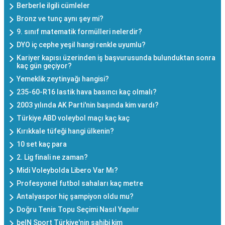
Berberle ilgili cümleler
Bronz ve tunç aynı şey mi?
9. sınıf matematik formülleri nelerdir?
DYO iç cephe yeşil hangi renkle uyumlu?
Kariyer kapısı üzerinden iş başvurusunda bulunduktan sonra
kaç gün geçiyor?
Yemeklik zeytinyağı hangisi?
235-60-R16 lastik hava basıncı kaç olmalı?
2003 yılında AK Parti'nin başında kim vardı?
Türkiye ABD voleybol maçı kaç kaç
Kırıkkale tüfeği hangi ülkenin?
10 set kaç para
2. Lig finali ne zaman?
Midi Voleybolda Libero Var Mı?
Profesyonel futbol sahaları kaç metre
Antalyaspor hiç şampiyon oldu mu?
Doğru Tenis Topu Seçimi Nasıl Yapılır
beIN Sport Türkiye'nin sahibi kim