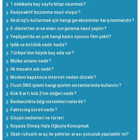
1 dakikada kaç sayfa kitap okunmalı?
Radyoaktif bozunma nasıl oluşur?
Airdrop'u kullanmak için hangi gereksinimler karşılanmalıdır?
E-devletten arsa imarı sorgulama nasıl yapılır?
Yeşilçam'da en çok hangi kadın oyuncu film çekti?
Iyilik ve kötülük nedir hadis?
Türkiye'den büyük kaç ada var?
Mülke anlamı nedir?
Ilk masalın adı nedir?
Modem kapatınca internet neden düzelir?
Flush DNS işlemi hangi işletim sistemlerinde kullanılır?
Kök 8 artı kök 2'nin değeri nedir?
Bankacılıkta bilgi sistemleri nelerdir?
Faktoring ücreti nedir?
Göçün nedenleri ve türleri
Rüyada Ölmüş Hala Oğluyla Konuşmak
Silah ruhsatlı araç ile şehirler arası yolculuk yapılabilir mi?