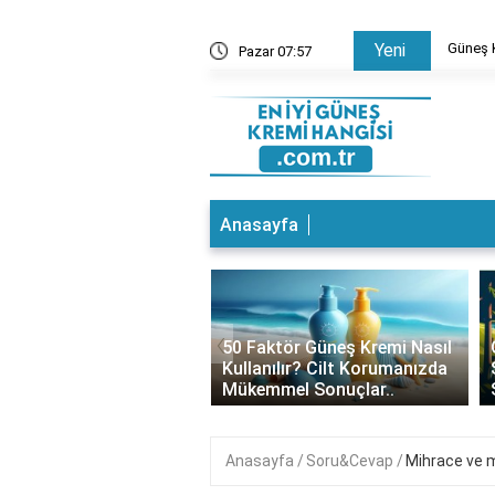
 Ne Sürülür? Cilt Bakımında Doğru Bilgiler
Güneş K
Yeni
Pazar 07:57
Anasayfa
‹
 Kremi Altına Baz
50 Faktör Güneş Kremi Nasıl
ür mü? Cilt Bakımında
Kullanılır? Cilt Korumanızda
 Tercihler
Mükemmel Sonuçlar..
Anasayfa
Soru&Cevap
Mihrace ve 