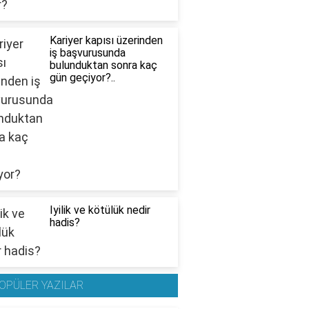
Kariyer kapısı üzerinden
iş başvurusunda
bulunduktan sonra kaç
gün geçiyor?..
Iyilik ve kötülük nedir
hadis?
OPÜLER YAZILAR