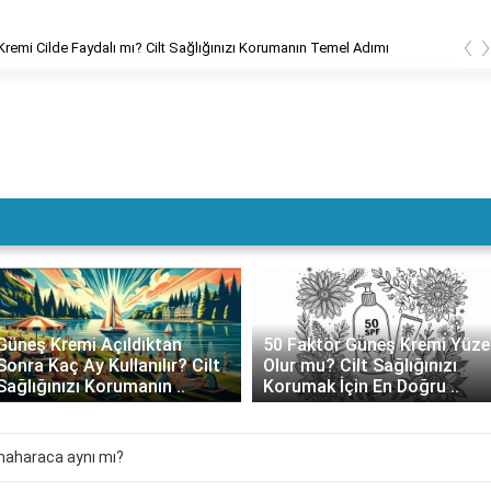
‹
remi Cilde Faydalı mı? Cilt Sağlığınızı Korumanın Temel Adımı
Güneş Kremi Açıldıktan
50 Faktör Güneş Kremi Yüze
Sonra Kaç Ay Kullanılır? Cilt
Olur mu? Cilt Sağlığınızı
Sağlığınızı Korumanın ..
Korumak İçin En Doğru ..
maharaca aynı mı?