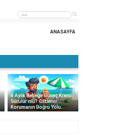
›
Güneş Kremi Buzdolabına Konur mu? Cilt Sağlığınızı Korumak İçin Doğru 
Yöntemleri..
ANASAYFA
›
6 Aylık Bebeğe Güneş Kremi
Güneş Kremi Altına Ne
Sürülür mü? Ciltlerini
Sürülür? Cilt Bakımınd
Korumanın Doğru Yolu..
Doğru Bilgiler