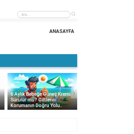
›
Güneş Kremi Buzdolabına Konur mu? Cilt Sağlığınızı Korumak İçin Doğru 
Yöntemleri..
ANASAYFA
›
6 Aylık Bebeğe Güneş Kremi
Güneş Kremi Altına Ne
Sürülür mü? Ciltlerini
Sürülür? Cilt Bakımınd
Korumanın Doğru Yolu..
Doğru Bilgiler