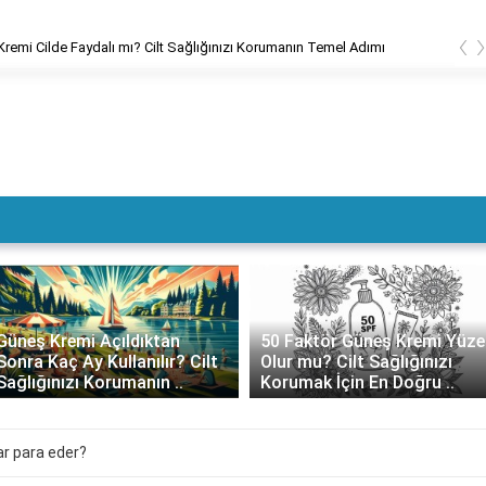
‹
remi Cilde Faydalı mı? Cilt Sağlığınızı Korumanın Temel Adımı
Güneş Kremi Açıldıktan
50 Faktör Güneş Kremi Yüze
Sonra Kaç Ay Kullanılır? Cilt
Olur mu? Cilt Sağlığınızı
Sağlığınızı Korumanın ..
Korumak İçin En Doğru ..
ar para eder?