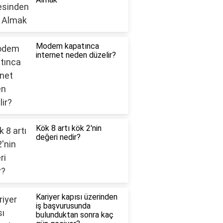
Modem kapatınca
internet neden düzelir?
Kök 8 artı kök 2'nin
değeri nedir?
Kariyer kapısı üzerinden
iş başvurusunda
bulunduktan sonra kaç