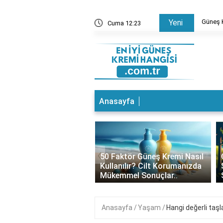
 Ne Sürülür? Cilt Bakımında Doğru Bilgiler
Güneş K
Yeni
Cuma 12:23
Anasayfa
‹
 Kremi Altına Baz
50 Faktör Güneş Kremi Nasıl
ür mü? Cilt Bakımında
Kullanılır? Cilt Korumanızda
 Tercihler
Mükemmel Sonuçlar..
Anasayfa
Yaşam
Hangi değerli taşl